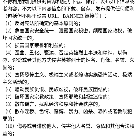
不得利用我们提供的资源和服务下载、储存、发布如下信息或
者内容，不为以下内容信息的下载、储存、发布提供任何便利
（包括但不限于设置 URL、BANNER 链接等）：
（1）反对宪法所确定的基本原则的；
（2）危害国家安全统一，泄露国家秘密，颠覆国家政权，破
坏国家统一的；
（3）损害国家荣誉和利益的；
（4）歪曲、丑化、亵渎、否定英雄烈士事迹和精神，以侮
辱、诽谤或者其他方式侵害英雄烈士的姓名、肖像、名誉、荣
誉的；
（5）宣扬恐怖主义、极端主义或者煽动实施恐怖活动、极端
主义活动的；
（6）煽动民族仇恨、民族歧视，破坏民族团结的；
（7）破坏国家宗教政策，宣扬邪教和封建迷信的；
（8）散布谣言，扰乱经济秩序和社会秩序的；
（9）散布淫秽、色情、赌博、暴力、凶杀、恐怖或者教唆犯
罪的；
（10）侮辱或者诽谤他人，侵害他人名誉、隐私和其他合法权
益的；