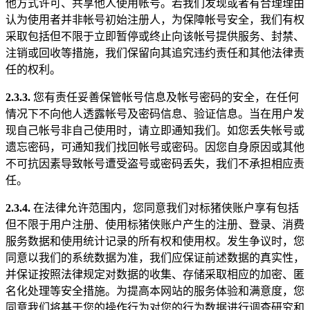
他方式许可、共享他人使用帐号。若我们发现或者有合理理由
认为使用者并非帐号初始注册人，为保障帐号安全，我们有权
采取包括但不限于立即暂停或终止向该帐号提供服务、封禁、
注销或回收等措施，我们保留向其追究违约责任和其他法律责
任的权利。
2.3.3.
您有责任妥善保管帐号信息及帐号密码的安全，在任何
情况下不向他人透露帐号及密码信息、验证信息。当在用户发
现自己帐号非自己使用时，请立即通知我们。如您丢失帐号或
遗忘密码，可通知我们找回帐号或密码。因您自身原因或其他
不可抗因素导致帐号遭受盗号或密码丢失，我们不承担相应责
任。
2.3.4.
在法律允许范围内，您同意我们对标猪侠账户享有包括
但不限于用户注册、使用标猪侠账户产生的注册、登录、消费
服务数据和使用统计记录的所有权和使用权。发生争议时，您
同意以我们的系统数据为准，我们应保证前述数据的真实性，
并保证按照法律规定对数据的收集、存储采取相应的加密、匿
名化处理等安全措施。为提高本网站的服务体验和满意度，您
同意我们将基于您的操作行为对您的行为数据进行调查研究和